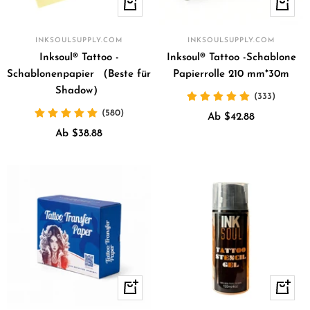
Schnellansicht
Schnell
INKSOULSUPPLY.COM
INKSOULSUPPLY.COM
Inksoul® Tattoo -
Inksoul® Tattoo -Schablone
Schablonenpapier （Beste für
Papierrolle 210 mm*30m
Shadow）
(333)
(580)
Angebotspreis
Ab $42.88
Angebotspreis
Ab $38.88
Schnellansicht
In
den