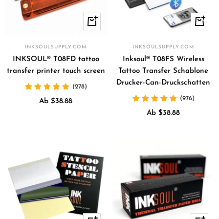
Schnellansicht
Schnell
INKSOULSUPPLY.COM
INKSOULSUPPLY.COM
INKSOUL® T08FD tattoo
Inksoul® T08FS Wireless
transfer printer touch screen
Tattoo Transfer Schablone
Drucker-Can-Druckschatten
(278)
(976)
Angebotspreis
Ab $38.88
Angebotspreis
Ab $38.88