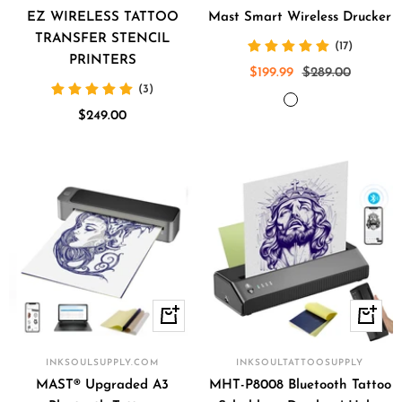
EZ WIRELESS TATTOO
Mast Smart Wireless Drucker
TRANSFER STENCIL
(17)
PRINTERS
Angebotspreis
Regulärer
$199.99
$289.00
(3)
Preis
WEISS
SCHWARZ
Angebotspreis
$249.00
Schnellansicht
In
den
Waren
INKSOULSUPPLY.COM
INKSOULTATTOOSUPPLY
MAST® Upgraded A3
MHT-P8008 Bluetooth Tattoo