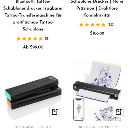
Bluetooth Tattoo-
Schablone Drucker | Hohe
Schablonendrucker tragbarer
Präzision | Drahtlose
Tattoo-Transfermaschine für
Konnektivität
großflächige Tattoo-
(50)
Schablone
Angebotspreis
$168.88
(2)
Angebotspreis
Ab $99.00
Schnellansicht
In
den
Waren
INKSOULSUPPLY.COM
INKSOULTATTOOSUPPLY