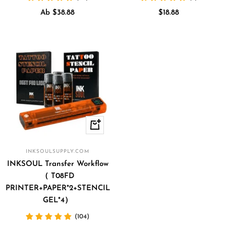
Angebotspreis
Angebotspreis
Ab $38.88
$18.88
Schnellansicht
INKSOULSUPPLY.COM
INKSOUL Transfer Workflow
（ T08FD
PRINTER+PAPER*2+STENCIL
GEL*4）
(104)