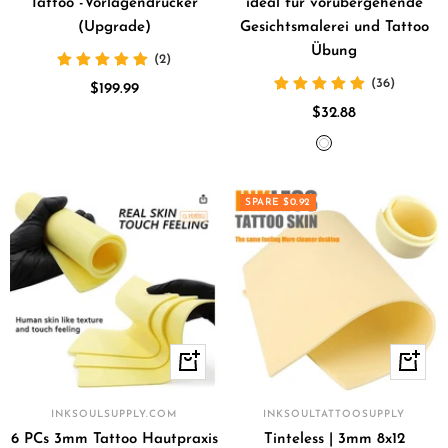
Tattoo -Vorlagendrucker
ideal für vorübergehende
(Upgrade)
Gesichtsmalerei und Tattoo
Übung
(2)
(36)
Angebotspreis
$199.99
Angebotspreis
$32.88
Weiß
Gelb
SPARE $0.92
In
Schnell
den
Warenkorb
INKSOULSUPPLY.COM
INKSOULTATTOOSUPPLY
6 PCs 3mm Tattoo Hautpraxis
Tinteless | 3mm 8x12