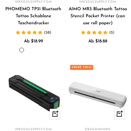
INKSOULSUPPLY.COM
INKSOULSUPPLY.COM
PHOMEMO TP31 Bluetooth
AIMO MR3 Bluetooth Tattoo
Tattoo Schablone
Stencil Pocket Printer (can
Taschendrucker
use roll paper)
(38)
(5)
Angebotspreis
Angebotspreis
Ab $18.99
Ab $18.88
Schwarz
Grau
Papier
mini
mini
（mit
（mit
3*2inch*100
roll
long
30
30
Blätter
paper
paper
SPARE $89.01
-
-
（TP31
（can
（can
backer
Backpapier）
verwenden））
printer
printer
-
shadows）
shadows）
Papier）
Schnellansicht
Schnell
INKSOULSUPPLY.COM
DRAGONHAWK