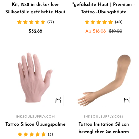
Kit, 12x8 in dicker leer
"gefälschte Haut | Premium -
Silikonfälle gefälschte Haut
Tattoo -Übungshäute
(77)
(40)
Angebotspreis
Angebotspreis
Regulärer
$32.88
Ab $18.08
$19.00
Preis
Schnellansicht
In
den
Waren
INKSOULSUPPLY.COM
INKSOULSUPPLY.COM
Tattoo Silicon Übungspalme
Tattoo Imitation Silicon
beweglicher Gelenkarm
(3)