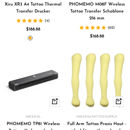
Xiru XR3 A4 Tattoo Thermal
PHOMEMO M08F Wireless
Transfer Drucker
Tattoo Transfer Schablone
216 mm
(4)
(62)
Angebotspreis
$188.88
Angebotspreis
$168.88
orange
Blau
In
Schnell
den
Warenkorb
INKSOUL
INKSOULTATTOOSUPPLY
PHOMEMO TP81 Wireless
Full Arm Tattoo Praxis Haut -