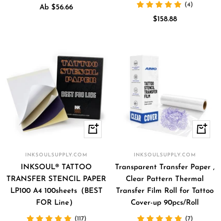
(4)
Angebotspreis
Ab $56.66
Angebotspreis
$158.88
Schnellansicht
In
den
Waren
INKSOULSUPPLY.COM
INKSOULSUPPLY.COM
INKSOUL® TATTOO
Transparent Transfer Paper ,
TRANSFER STENCIL PAPER
Clear Pattern Thermal
LP100 A4 100sheets（BEST
Transfer Film Roll for Tattoo
FOR Line）
Cover-up 90pcs/Roll
(117)
(7)