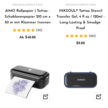
Waren
INKSOULSUPPLY.COM
INKSOULSUPPLY.COM
AIMO Rollpapier | Tattoo -
INKSOUL® Tattoo Stencil
Schablonenpapier 210 cm x
Transfer Gel, 4 fl oz / 120ml -
30 m mit Klammer trennen
Long-Lasting & Smudge-
Proof
(30)
(561)
Angebotspreis
Ab $48.88
Angebotspreis
$8.88
Schnellansicht
Schnell