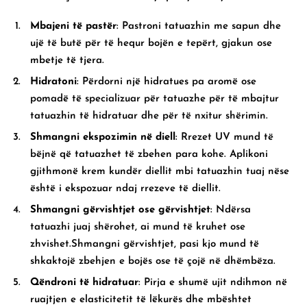
Mbajeni të pastër
: Pastroni tatuazhin me sapun dhe
ujë të butë për të hequr bojën e tepërt, gjakun ose
mbetje të tjera.
Hidratoni
: Përdorni një hidratues pa aromë ose
pomadë të specializuar për tatuazhe për të mbajtur
tatuazhin të hidratuar dhe për të nxitur shërimin.
Shmangni ekspozimin në diell
: Rrezet UV mund të
bëjnë që tatuazhet të zbehen para kohe. Aplikoni
gjithmonë krem ​​kundër diellit mbi tatuazhin tuaj nëse
është i ekspozuar ndaj rrezeve të diellit.
Shmangni gërvishtjet ose gërvishtjet
: Ndërsa
tatuazhi juaj shërohet, ai mund të kruhet ose
zhvishet.Shmangni gërvishtjet, pasi kjo mund të
shkaktojë zbehjen e bojës ose të çojë në dhëmbëza.
Qëndroni të hidratuar
: Pirja e shumë ujit ndihmon në
ruajtjen e elasticitetit të lëkurës dhe mbështet