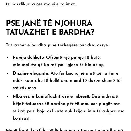
të ndërlikuara ose me vijë të imët.
PSE JANË TË NJOHURA
TATUAZHET E BARDHA?
Tatuazhet e bardha janë tërheqëse për disa arsye:
Pamja delikate
: Ofrojnë një pamje të butë,
minimaliste që ka më pak gjasa të bie në sy.
Dizajne elegante
: Ato funksionojnë mirë për artin e
ndërlikuar dhe të hollë dhe mund të duken shumë të
sofistikuara.
Mbulesa e kamuflazhit ose e mbresë
: Disa individë
bëjnë tatuazhe të bardha për të mbuluar plagët ose
strijat, pasi boja delikate nuk krijon linja të ashpra ose
kontrast.
Megjithatë, ka sfida që lidhen me tatuazhet e bardha në