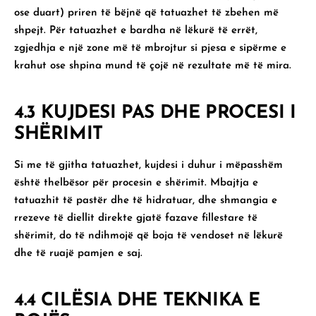
ose duart) priren të bëjnë që tatuazhet të zbehen më
shpejt. Për tatuazhet e bardha në lëkurë të errët,
zgjedhja e një zone më të mbrojtur si pjesa e sipërme e
krahut ose shpina mund të çojë në rezultate më të mira.
4.3 KUJDESI PAS DHE PROCESI I
SHËRIMIT
Si me të gjitha tatuazhet, kujdesi i duhur i mëpasshëm
është thelbësor për procesin e shërimit. Mbajtja e
tatuazhit të pastër dhe të hidratuar, dhe shmangia e
rrezeve të diellit direkte gjatë fazave fillestare të
shërimit, do të ndihmojë që boja të vendoset në lëkurë
dhe të ruajë pamjen e saj.
4.4 CILËSIA DHE TEKNIKA E