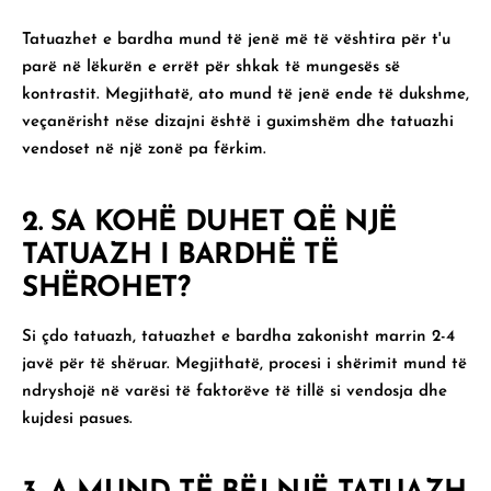
Tatuazhet e bardha mund të jenë më të vështira për t'u
parë në lëkurën e errët për shkak të mungesës së
kontrastit. Megjithatë, ato mund të jenë ende të dukshme,
veçanërisht nëse dizajni është i guximshëm dhe tatuazhi
vendoset në një zonë pa fërkim.
2. SA KOHË DUHET QË NJË
TATUAZH I BARDHË TË
SHËROHET?
Si çdo tatuazh, tatuazhet e bardha zakonisht marrin
2-4
javë
për të shëruar. Megjithatë, procesi i shërimit mund të
ndryshojë në varësi të faktorëve të tillë si vendosja dhe
kujdesi pasues.