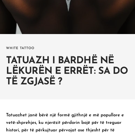
WHITE TATTOO
TATUAZH I BARDHË NË
LËKURËN E ERRËT: SA DO
TË ZGJASË ?
Tatuazhet
janë bërë një formë gjithnjë e më popullore e
vetë-shprehjes, ku njerëzit përdorin bojë për të treguar
histori, për të përkujtuar përvojat ose thjesht për të