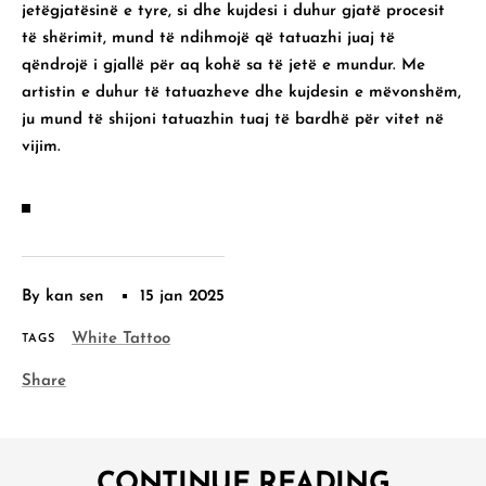
jetëgjatësinë e tyre, si dhe kujdesi i duhur gjatë procesit
të shërimit, mund të ndihmojë që tatuazhi juaj të
qëndrojë i gjallë për aq kohë sa të jetë e mundur. Me
artistin e duhur të tatuazheve dhe kujdesin e mëvonshëm,
ju mund të shijoni tatuazhin tuaj të bardhë për vitet në
vijim.
By kan sen
15 jan 2025
White Tattoo
TAGS
Share
CONTINUE READING