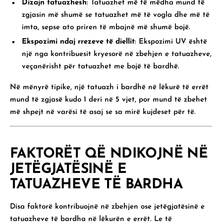
Dizajn tatuazhesh
: Tatuazhet më të mëdha mund të
zgjasin më shumë se tatuazhet më të vogla dhe më të
imta, sepse ato priren të mbajnë më shumë bojë.
Ekspozimi ndaj rrezeve të diellit
: Ekspozimi UV është
një nga kontribuesit kryesorë në zbehjen e tatuazheve,
veçanërisht për tatuazhet me bojë të bardhë.
Në mënyrë tipike, një tatuazh i bardhë në lëkurë të errët
mund të zgjasë kudo
1 deri në 5 vjet
, por mund të zbehet
më shpejt në varësi të asaj se sa mirë kujdeset për të.
FAKTORËT QË NDIKOJNË NË
JETËGJATËSINË E
TATUAZHEVE TË BARDHA
Disa faktorë kontribuojnë në zbehjen ose jetëgjatësinë e
tatuazheve të bardha në lëkurën e errët. Le të