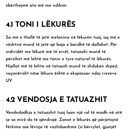
zbërthejmë ato më me ndikim:
4.1 TONI I LËKURËS
Sa më e thellë të jetë melanina në lëkurën tuaj, aq më e
vështirë mund të jetë që boja e bardhë të dallohet. Për
individët me lëkurë më të errët, tatuazhi mund të
përzihet më lehtë me tonin e tyre natyral të lëkurës.
Njollat ​​më të lehta në tatuazh mund të zhduken shpejt,
veçanërisht nëse lëkura është e ekspozuar ndaj rrezeve
UV.
4.2 VENDOSJA E TATUAZHIT
Vendndodhja e tatuazhit tuaj luan një rol të madh në atë
se sa mirë do të qëndrojë. Zonat e lëkurës që përjetojnë
fërkime ose lëvizje të vazhdueshme (si bërrylat, gjunjët