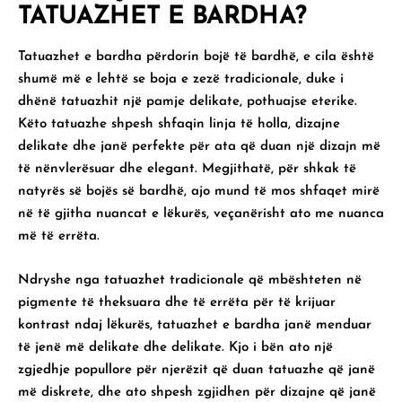
TATUAZHET E BARDHA?
Tatuazhet e bardha përdorin bojë të bardhë, e cila është
shumë më e lehtë se boja e zezë tradicionale, duke i
dhënë tatuazhit një pamje delikate, pothuajse eterike.
Këto tatuazhe shpesh shfaqin linja të holla, dizajne
delikate dhe janë perfekte për ata që duan një dizajn më
të nënvlerësuar dhe elegant. Megjithatë, për shkak të
natyrës së bojës së bardhë, ajo mund të mos shfaqet mirë
në të gjitha nuancat e lëkurës, veçanërisht ato me nuanca
më të errëta.
Ndryshe nga tatuazhet tradicionale që mbështeten në
pigmente të theksuara dhe të errëta për të krijuar
kontrast ndaj lëkurës, tatuazhet e bardha janë menduar
të jenë më delikate dhe delikate. Kjo i bën ato një
zgjedhje popullore për njerëzit që duan tatuazhe që janë
më diskrete, dhe ato shpesh zgjidhen për dizajne që janë