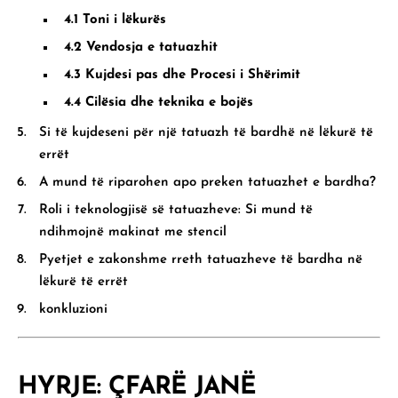
4.1 Toni i lëkurës
4.2 Vendosja e tatuazhit
4.3 Kujdesi pas dhe Procesi i Shërimit
4.4 Cilësia dhe teknika e bojës
Si të kujdeseni për një tatuazh të bardhë në lëkurë të
errët
A mund të riparohen apo preken tatuazhet e bardha?
Roli i teknologjisë së tatuazheve: Si mund të
ndihmojnë makinat me stencil
Pyetjet e zakonshme rreth tatuazheve të bardha në
lëkurë të errët
konkluzioni
HYRJE: ÇFARË JANË