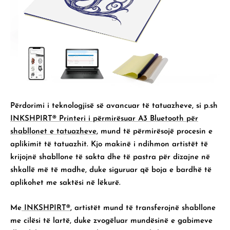
Përdorimi i teknologjisë së avancuar të tatuazheve, si p.sh
INKSHPIRT®️ Printeri i përmirësuar A3 Bluetooth për
shabllonet e tatuazheve
, mund të përmirësojë procesin e
aplikimit të tatuazhit. Kjo makinë i ndihmon artistët të
krijojnë shabllone të sakta dhe të pastra për dizajne në
shkallë më të madhe, duke siguruar që boja e bardhë të
aplikohet me saktësi në lëkurë.
Me
INKSHPIRT®️
, artistët mund të transferojnë shabllone
me cilësi të lartë, duke zvogëluar mundësinë e gabimeve