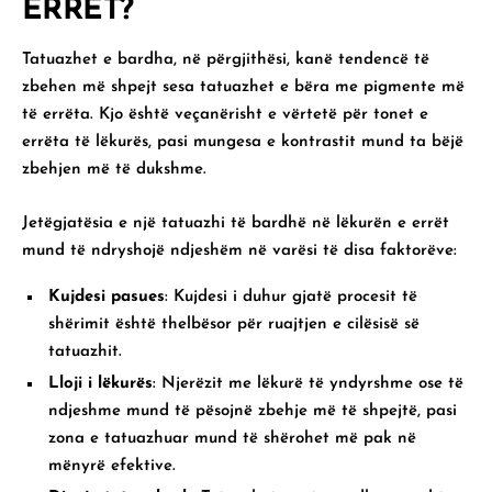
ERRËT?
Tatuazhet e bardha, në përgjithësi, kanë tendencë të
zbehen më shpejt sesa tatuazhet e bëra me pigmente më
të errëta. Kjo është veçanërisht e vërtetë për tonet e
errëta të lëkurës, pasi mungesa e kontrastit mund ta bëjë
zbehjen më të dukshme.
Jetëgjatësia e një tatuazhi të bardhë në lëkurën e errët
mund të ndryshojë ndjeshëm në varësi të disa faktorëve:
Kujdesi pasues
: Kujdesi i duhur gjatë procesit të
shërimit është thelbësor për ruajtjen e cilësisë së
tatuazhit.
Lloji i lëkurës
: Njerëzit me lëkurë të yndyrshme ose të
ndjeshme mund të pësojnë zbehje më të shpejtë, pasi
zona e tatuazhuar mund të shërohet më pak në
mënyrë efektive.