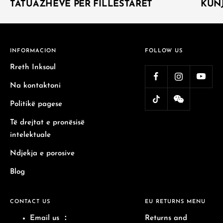
TATUAZHEVE PËR FILLESTARËT
KUNJ
INFORMACION
FOLLOW US
Rreth Inksoul
Na kontaktoni
Politikë pagese
Të drejtat e pronësisë
intelektuale
Ndjekja e porosive
Blog
CONTACT US
EU RETURNS MENU
Email us
：
Returns and