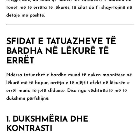
tonet më të errëta të lëkurës, të cilat do t'i shqyrtojmë në
detaje më poshtë.
SFIDAT E TATUAZHEVE TË
BARDHA NË LËKURË TË
ERRËT
Ndërsa tatuazhet e bardha mund të duken mahnitëse në
lëkurë më të hapur, arritja e të njëjtit efekt në lëkurën e
errët mund të jetë sfiduese. Disa nga vështirësitë më të
dukshme përfshijnë:
1. DUKSHMËRIA DHE
KONTRASTI