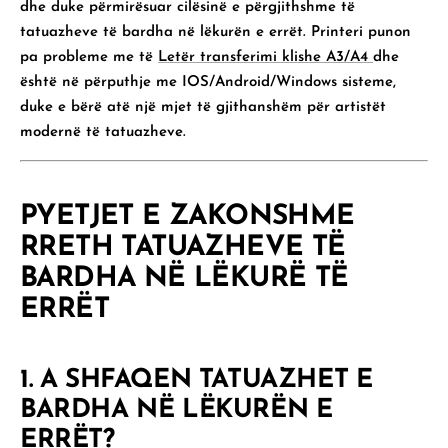
dhe duke përmirësuar cilësinë e përgjithshme të
tatuazheve të bardha në lëkurën e errët. Printeri punon
pa probleme me të
Letër transferimi klishe A3/A4
dhe
është në përputhje me
IOS/Android/Windows
sisteme,
duke e bërë atë një mjet të gjithanshëm për artistët
modernë të tatuazheve.
PYETJET E ZAKONSHME
RRETH TATUAZHEVE TË
BARDHA NË LËKURË TË
ERRËT
1. A SHFAQEN TATUAZHET E
BARDHA NË LËKURËN E
ERRËT?