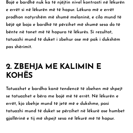
Bojë e bardhë nuk ka të njëjtin nivel kontrasti në lëkurën
e errët si në lëkurën më të hapur. Lëkura më e errët
prodhon natyrshëm më shumë melaninë, e cila mund të
bëjë që boja e bardhë të përzihet më shumë sesa do të
bënte në tonet më të hapura të lëkurës. Si rezultat,
tatuazhi mund të duket i zbehur ose më pak i dukshëm
pas shërimit.
2. ZBEHJA ME KALIMIN E
KOHËS
Tatuazhet e bardha kanë tendencë të zbehen më shpejt
se tatuazhet e bëra me bojë më të errët. Në lëkurën e
errët, kjo zbehje mund të jetë më e dukshme, pasi
tatuazhi mund të duket se përzihet në lëkurë ose humbet
gjallërinë e tij më shpejt sesa në lëkurë më të hapur.