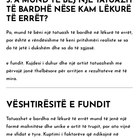
3. A MUND TË BËJ NJË TATUAZH
TË BARDHË NËSE KAM LËKURË
TË ERRËT?
Po, mund të bëni një tatuazh të bardhë në lëkurë të errët,
por është e rëndësishme të keni pritshmëri realiste se sa
do të jetë i dukshëm dhe sa do të zgjasë.
e fundit. Kujdesi i duhur dhe një artist tatuazhesh me
përvojë janë thelbësore për arritjen e rezultateve më të
mira.
VËSHTIRËSITË E FUNDIT
Tatuazhet e bardha në lëkurë të errët mund të jenë një
formë mahnitëse dhe unike e artit të trupit, por ato vijnë
me sfidat e tyre. Kuptimi i faktorëve që ndikojnë në