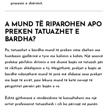
procesin e shërimit.
A MUND TË RIPAROHEN APO
PREKEN TATUAZHET E
BARDHA?
Po, tatuazhet e bardha mund të preken nëse zbehen ose
humbasin gjallërinë e tyre me kalimin e kohës. Një seancë
prekëse përfshin shtimin e më shumë bojës në tatuazh për
të rikthyer shkëlqimin e tij. Megjithatë, prekjet e bojës së
bardhë ndonjëherë mund të jenë më sfiduese sesa prekjet
me bojë të errët, pasi lëkura mund të ketë nevojë të
përgatitet përsëri për bojën e re.
Është gjithmonë e rëndësishme të konsultoheni me një
artist profesionist tatuazhesh i cili ka përvojë në punën