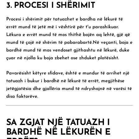
3. PROCESI I SHËRIMIT
Procesi i shërimit për tatuazhet e bardha në lëkurë të
errët mund të jetë më i vështirë për t'u parashikuar.
Lëkura e errët mund të mos thithë bojën aq lehtë, gjë që
mund të çojë në shërim të pabarabartë.Në veçanti, boja e
bardhë mund të mos vendoset gjithashtu në lëkurë, duke
çuar në njolla ku boja zbehet ose zhduket plotësisht.
Pavarësisht këtyre sfidave, është e mundur të arrihet një
tatuazh i bukur i bardhë në lëkurë të errët, megjithëse
jetëgjatësia dhe gjallëria mund të ndryshojnë në varësi të
disa faktorëve.
SA ZGJAT NJË TATUAZH I
BARDHË NË LËKURËN E