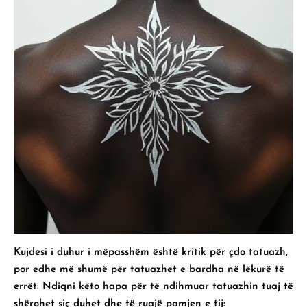
Kujdesi i duhur i mëpasshëm është kritik për çdo tatuazh,
por edhe më shumë për tatuazhet e bardha në lëkurë të
errët. Ndiqni këto hapa për të ndihmuar tatuazhin tuaj të
shërohet siç duhet dhe të ruajë pamjen e tij: