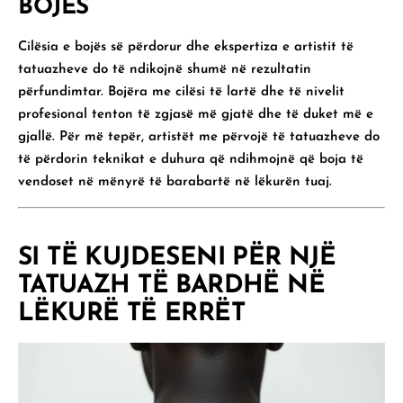
BOJËS
Cilësia e bojës së përdorur dhe ekspertiza e artistit të
tatuazheve do të ndikojnë shumë në rezultatin
përfundimtar. Bojëra me cilësi të lartë dhe të nivelit
profesional tenton të zgjasë më gjatë dhe të duket më e
gjallë. Për më tepër, artistët me përvojë të tatuazheve do
të përdorin teknikat e duhura që ndihmojnë që boja të
vendoset në mënyrë të barabartë në lëkurën tuaj.
SI TË KUJDESENI PËR NJË
TATUAZH TË BARDHË NË
LËKURË TË ERRËT