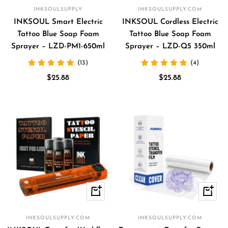
INKSOULSUPPLY
INKSOULSUPPLY.COM
INKSOUL Smart Electric
INKSOUL Cordless Electric
Tattoo Blue Soap Foam
Tattoo Blue Soap Foam
Sprayer – LZD-PM1-650ml
Sprayer – LZD-Q5 350ml
(13)
(4)
Precio
Precio
$25.88
$25.88
de
de
venta
venta
Vista
+
rápida
Añadir
INKSOULSUPPLY.COM
INKSOULSUPPLY.COM