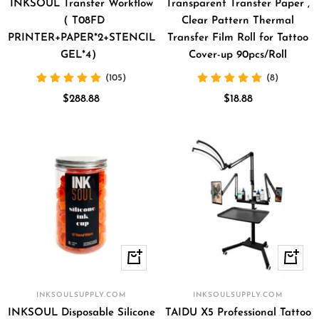
INKSOUL Transfer Workflow
Transparent Transfer Paper ,
（ T08FD
Clear Pattern Thermal
PRINTER+PAPER*2+STENCIL
Transfer Film Roll for Tattoo
GEL*4）
Cover-up 90pcs/Roll
(105)
(8)
Precio
Precio
$288.88
$18.88
de
de
venta
venta
Vista
+
rápida
Añadir
INKSOULSUPPLY.COM
INKSOULSUPPLY.COM
INKSOUL Disposable Silicone
TAIDU X5 Professional Tattoo