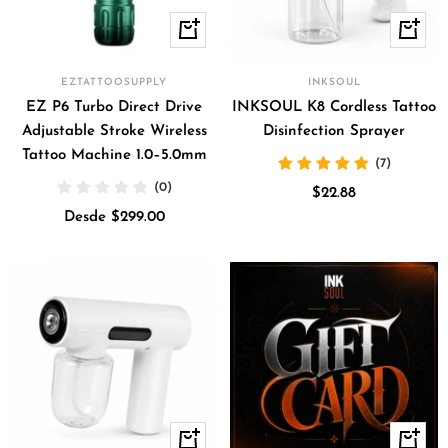
Vista
+
rápida
Añadir
EZTATTOOSUPPLY
INKSOUL
EZ P6 Turbo Direct Drive
INKSOUL K8 Cordless Tattoo
Adjustable Stroke Wireless
Disinfection Sprayer
Tattoo Machine 1.0–5.0mm
(7)
(0)
Precio
$22.88
Precio
Desde $299.00
de
de
venta
venta
+
Vista