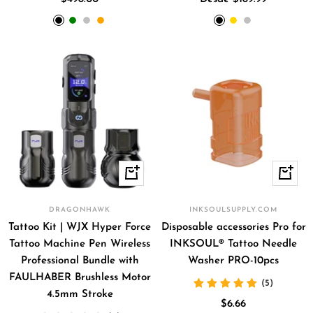
de
de
Black
Green
Silver
Orange
Black
Gold
Silver
venta
venta
+
+
Añadir
Añadir
DRAGONHAWK
INKSOULSUPPLY.COM
Tattoo Kit | WJX Hyper Force
Disposable accessories Pro for
Tattoo Machine Pen Wireless
INKSOUL® Tattoo Needle
Professional Bundle with
Washer PRO-10pcs
FAULHABER Brushless Motor
(5)
4.5mm Stroke
Precio
$6.66