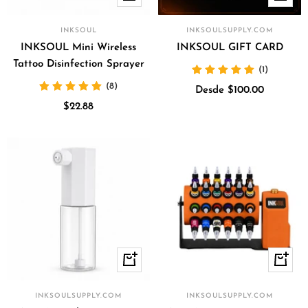
Añadir
rápida
INKSOUL
INKSOULSUPPLY.COM
INKSOUL Mini Wireless
INKSOUL GIFT CARD
Tattoo Disinfection Sprayer
(1)
(8)
Precio
Desde $100.00
Precio
$22.88
de
de
venta
venta
+
Vista
Añadir
rápida
INKSOULSUPPLY.COM
INKSOULSUPPLY.COM