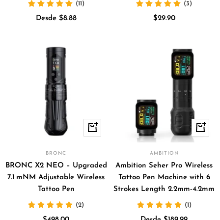
(11)
(3)
Precio
Precio
Desde $8.88
$29.90
de
de
venta
venta
Vista
Vista
rápida
rápida
BRONC
AMBITION
BRONC X2 NEO – Upgraded
Ambition Seher Pro Wireless
7.1 mNM Adjustable Wireless
Tattoo Pen Machine with 6
Tattoo Pen
Strokes Length 2.2mm-4.2mm
(2)
(1)
Precio
Precio
$498.00
Desde $189.99