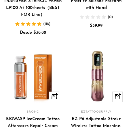
TRANSFER STENCIL PAPER
Practice Silicone Forearm
LP100 A4 100sheets（BEST
with Hand
FOR Line）
(0)
(118)
Precio
$39.99
Precio
Desde $38.88
de
de
venta
venta
Vista
Vista
rápida
rápida
BRONC
EZTATTOOSUPPLY
BIGWASP IceCream Tattoo
EZ P6 Adjustable Stroke
Aftercares Repair Cream
Wireless Tattoo Machine-