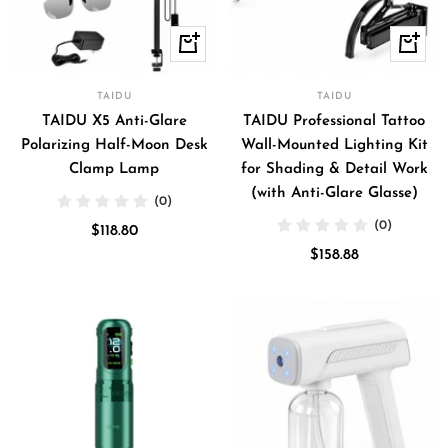
+
+
Añadir
Añadir
TAIDU
TAIDU
TAIDU X5 Anti-Glare
TAIDU Professional Tattoo
Polarizing Half-Moon Desk
Wall-Mounted Lighting Kit
Clamp Lamp
for Shading & Detail Work
(with Anti-Glare Glasse)
(0)
(0)
Precio
$118.80
Precio
de
$158.88
de
venta
venta