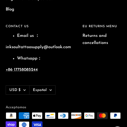
Blog
CONTACT US
EU RETURNS MENU
Email us
：
Returns and
cancellations
inksoultattoosupply@outlook.com
Whatsapp：
+86 17758085244
Moneda
Idioma
USD $
Español
Acceptamos