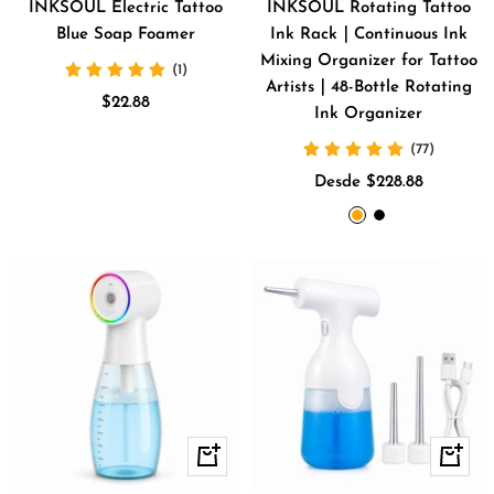
INKSOUL Electric Tattoo
INKSOUL Rotating Tattoo
Blue Soap Foamer
Ink Rack｜Continuous Ink
Mixing Organizer for Tattoo
(1)
Artists｜48-Bottle Rotating
Precio
$22.88
Ink Organizer
de
(77)
venta
Precio
Desde $228.88
de
Orange
BLACK
venta
+
+
Añadir
Añadir