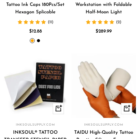
Tattoo Ink Caps 180Pcs/Set
Workstation with Foldable
Hexagon Splicable
Half-Moon Light
(11)
(2)
Precio
Precio
$12.88
$289.99
de
de
orange
black
venta
venta
Vista
+
rápida
Añadir
INKSOULSUPPLY.COM
INKSOULSUPPLY.COM
INKSOUL® TATTOO
TAIDU High-Quality Tattoo