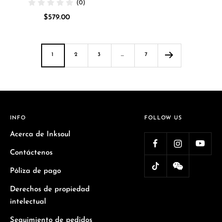
(0)
de
Precio
$579.00
venta
de
venta
1
2
3
…
7
INFO
FOLLOW US
Acerca de Inksoul
Contáctenos
Póliza de pago
Derechos de propiedad
intelectual
Seguimiento de pedidos