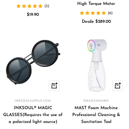
High Torque Motor
(3)
(6)
Precio
$19.90
Precio
de
Desde $289.00
de
venta
venta
Vista
+
rápida
Añadir
INKSOULSUPPLY.COM
DRAGONHAWK
INKSOUL® MAGIC
MAST Foam Machine
GLASSES(Requires the use of
Professional Cleaning &
a polarized light source)
Sanitation Tool